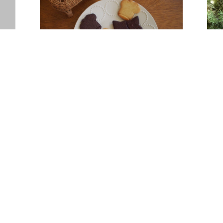
おまかせおやつセット(帰省でこどもとたのしむ
s
セット)
¥2,500
SOLD OUT