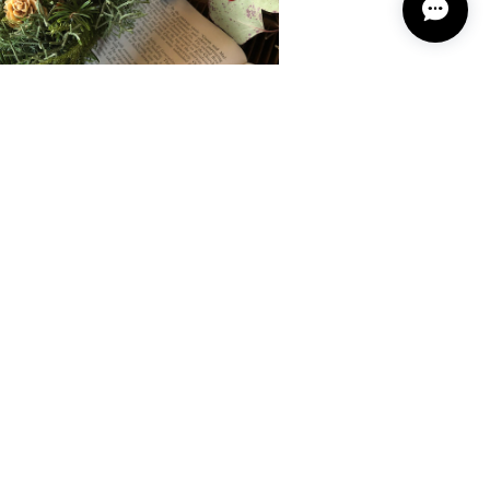
hiitorus/pukudori (ネイビー×オレンジ)
¥3,240